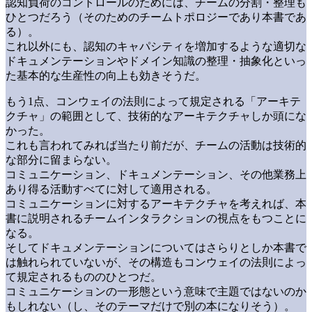
認知負荷のコントロールのためには、チームの分割・整理も
ひとつだろう（そのためのチームトポロジーであり本書であ
る）。
これ以外にも、認知のキャパシティを増加するような適切な
ドキュメンテーションやドメイン知識の整理・抽象化といっ
た基本的な生産性の向上も効きそうだ。
もう1点、コンウェイの法則によって規定される「アーキテ
クチャ」の範囲として、技術的なアーキテクチャしか頭にな
かった。
これも言われてみれば当たり前だが、チームの活動は技術的
な部分に留まらない。
コミュニケーション、ドキュメンテーション、その他業務上
あり得る活動すべてに対して適用される。
コミュニケーションに対するアーキテクチャを考えれば、本
書に説明されるチームインタラクションの視点をもつことに
なる。
そしてドキュメンテーションについてはさらりとしか本書で
は触れられていないが、その構造もコンウェイの法則によっ
て規定されるもののひとつだ。
コミュニケーションの一形態という意味で主題ではないのか
もしれない（し、そのテーマだけで別の本になりそう）。