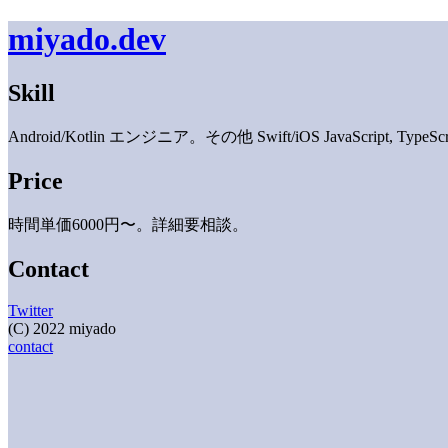
miyado.dev
Skill
Android/Kotlin エンジニア。その他 Swift/iOS JavaScript, Type
Price
時間単価6000円〜。詳細要相談。
Contact
Twitter
(C) 2022 miyado
contact